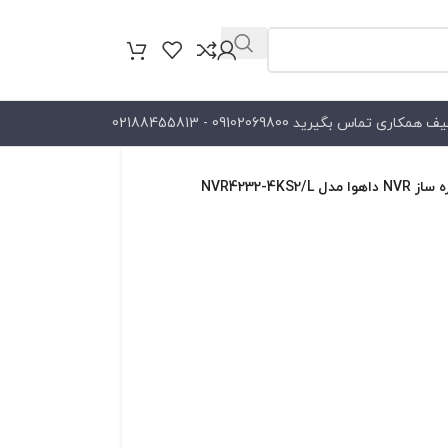
کاری تماس بگیرید 09102069800 - 02188455813
 NVR4232-4KS2/L