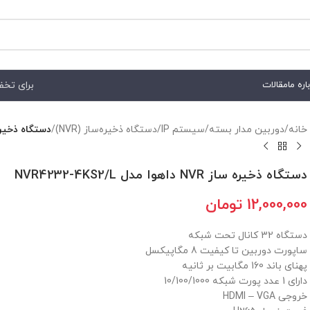
برای تخفیف هم
اره ما
مقالات
خانه
/
دوربين مدار بسته
/
سيستم IP
/
دستگاه ذخيره‌ساز (NVR)
/
دستگاه ذخیره ساز NVR داهوا مدل
دستگاه ذخیره ساز NVR داهوا مدل NVR4232-4KS2/L
12,000,000
تومان
دستگاه 32 کانال تحت شبکه
ساپورت دوربین تا کیفیت 8 مگاپیکسل
پهنای باند 160 مگابیت بر ثانیه
دارای 1 عدد پورت شبکه 10/100/1000
خروجی HDMI – VGA