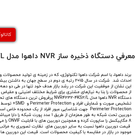
كاتالوگ دست
معرفي دستگاه ذخیره ساز NVR داهوا مدل NVR4232-4KS2/L
احداث شد. شرکت در سال 2015 رتبه ی دوم در سطح ج
این نشان از موفقیت این شرکت در رشد بازار هدف خود تنها در طی دو دهه
از محصولات را بنا به نیازهای مشتری برای شرایط مختلف امنیتی و مقیاس ه
دستگاه NVR داهوا مدل VR4232-4KS2/L
تشخیص صورت 
8 مگاپیکسل را ساپورت کرده و همچنین دوربین های با قابلیت ONVIF را می توان به این دستگاه وصل کرد.
قیمت دوربین داهوا نسبت به سایر دوربین های نظارت تصویری به مرات
موجود در بازار در مقایسه با کیفیت محصولات است. قیمت این دوربین ها در