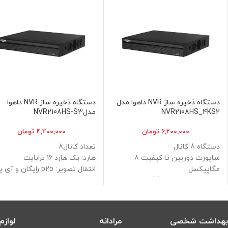
دستگاه ذخیره ساز NVR داهوا مدل
دستگاه ذخیره ساز NVR داهوا
NVR2108HS_4KS2
مدلNVR2108HS-S3
6,200,000
تومان
4,400,000
تومان
دستگاه 8 کانال
تعداد کانال8
ساپورت دوربین تا کیفیت 8
هارد: یک هارد 16 ترابایت
مگاپیکسل
انتقال تصویر: p2p رایگان و آ
دارای پهنای باند 80Mbps
استاتیک
خروجی HDMI – VGA
خروجی تصویر VGA/HDMI
دارای تک کانال ورودی وخروجی صدا
کیفیت تصویر: 12 مگاپیکسل
فرمت ضبط H265 /H264
بهداشت شخصی
مرادانه
لواز
پشتیانی از 1 عدد هارد دیسک