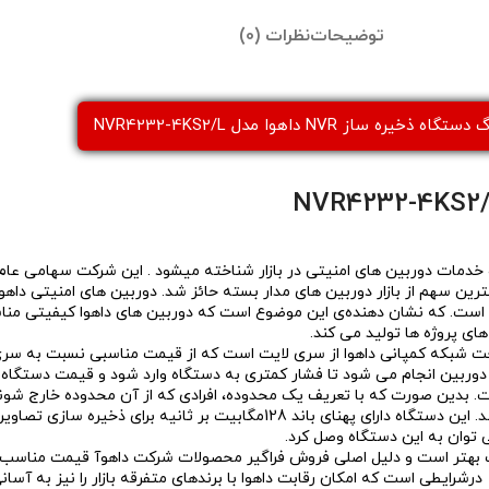
توضیحات
نظرات (0)
گاه ذخیره ساز NVR داهوا مدل NVR4232-4KS2/L
هان به داشتن بیشترین سهم از بازار دوربین های مدار بسته حائز شد. دوربین های امنیتی
 است. که نشان دهنده‌ی این موضوع است که دوربین های داهوا کیفیتی مناس
ای پروژه ها تولید می کند.
N پرفروش ترین دستگاه های تحت شبکه کمپانی داهوا از سری لایت است که از قیمت مناسبی نس
و شمارش افراد و Perimeter Protection و SMD+ توسط دوربین انجام می شود تا فشار کمتری به دستگاه وار
دوربین تحت شبکه به طور همزمان از طریق 1 عدد پورت شبکه را دارا میباشد. این دستگاه دا
ب بهتر است و دلیل اصلی فروش فراگیر محصولات شرکت داهوآ قیمت مناس
شرایطی است که امکان رقابت داهوا با برندهای متفرقه بازار را نیز به آسا