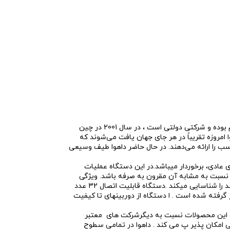
برند داهوا، با اسم شرکت داهوا تکنولوژی، که در زمینه ی تولید محصولات و خدمات دوربین های امنیتی در بازار شناخته میشود . این شرکت سهامی عام بوده و شرکتی دولتی است ، در سال 2001 در چین
 داهوا امروزه تقریباً در هر جای جهان یافت می‌شوند که
ب را ارائه می‌دهند. در حال حاضر داهوا طیف وسیعی
بت به سری عادی، برخوردار میباشد.در این دستگاه عملیات
د شود و قیمت دستگاه نسبت به مشابه آن مقرون به صرفه باشد. ویژگی
Perimeter Protection جهت شناسایی عبور افراد از یک محدوده خاص است. بدین صورت که با تعریف یک محدوده، افرادی که از آن محدوده خارج شوند را شناسایی میکند .دستگاه قابلیت اتصال 32 عدد
رای پهنای باند 128مگابیت بر ثانیه برای ذخیره سازی تصاویر گرفته شده است . ا دستگاه از دوربینهای تا کیفیت
ب این محصولات نسبت به دیگرشرکت های معتبر
نی امکان پذیر پ می کند . داهوا در تمامی سطوح