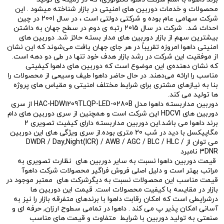
محصولات و خدمات دوربین های امنیتی در بازار شناخته میشود . این
شرکت سهامی عام بوده و شرکتی دولتی است ، در سال 2001 در چین
احداث شد. شرکت در سال 2015 رتبه ی دوم در سطح جهان به داشتن
بیشترین سهم از بازار دوربین های مدار بسته حائز شد. دوربین های
امنیتی داهوا امروزه تقریباً در هر جای جهان یافت می‌شوند که این نشان
از موفقیت این شرکت در رشد بازار هدف خود تنها در طی دو دهه است.
که نشان دهنده‌ی این موضوع است که دوربین های داهوا کیفیتی
مناسب را ارائه می‌دهند. در حال حاضر داهوا طیف وسیعی از محصولات را
بنا به نیازهای مشتری برای شرایط مختلف امنیتی و مقیاس های پروژه
ها تولید می کند.
دوربین مداربسته داهوا مدل HAC-HDW1209TLQP-LED-0280B از سری
دوربین های HDCVI این شرکت است و همچنین از سری دوربین های دام
برند داهوا می باشد.این دوربین مداربسته دارای کیفیت تصویری 2
مگاپیکسل با دید در شب 20 متری بوده.از سری ویژگی های این دوربین
می توان از DWDR / Day,Night(ICR) / AWB / AGC / BLC / HLC /
3DNR نامبرد
قیمت دوربین داهوا نسبت به سایر دوربین های نظارت تصویری به
مراتب بهتر است و دلیل اصلی فروش فراگیر محصولات شرکت داهوآ
قیمت مناسب این محصولات نسبت به دیگرشرکت های معتبر موجود در
بازار در مقایسه با کیفیت محصولات است. قیمت این دوربین ها
درشرایطی است که امکان رقابت داهوا با برندهای متفرقه بازار را نیز به
آسانی امکان پذیر پ می کند . داهوا در تمامی سطوح ارزان, حرفه ای و
صنعتی به تولید دوربین با شرایط متفاوت و قیمت های مناسب