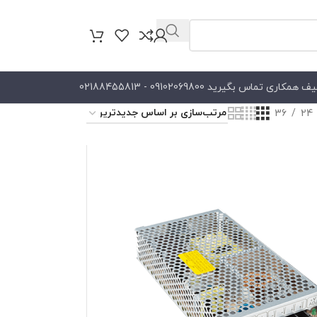
کاری تماس بگیرید 09102069800 - 02188455813
36
24