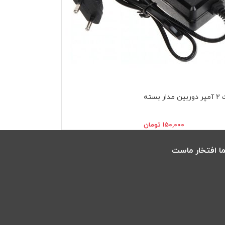
150,000
تومان
ا افتخار ماست