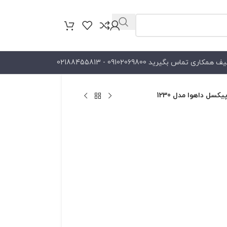
کاری تماس بگیرید 09102069800 - 02188455813