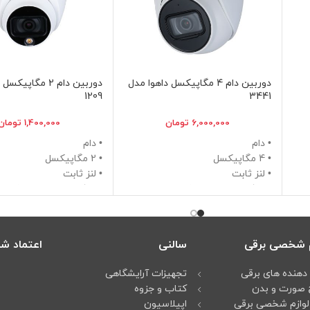
دوربین دام 4 مگاپیکسل داهوا مدل
دوربین دام 2 مگاپ
1209
3441
6,000,000
تومان
1,400,000
تومان
• دام
• دام
• 4 مگاپیکسل
• 2 مگاپیکسل
• لنز ثابت
• لنز ثابت
• حافظه داخلی میپذیرد
• حافظه داخلی نمیپذیرد
• دید در شب 50 متر
• دید در شب 20 متر
م شخصی برقی
سالنی
اعتماد شم
دهنده های برقی
تجهیزات آرایشگاهی
 صورت و بدن
کتاب و جزوه
لوازم شخصی برقی
اپیلاسیون