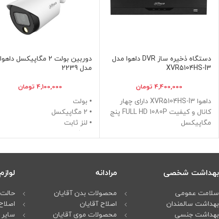
دستگاه ذخیره ساز DVR داهوا مدل
دوربین بولت 2 مگاپیکسل داهوا
XVR5104HS-I3
مدل 2239
4,400,000
تومان
4,100,000
تومان
داهوا XVR5104HS-I3 دارای چهار
• بولت
کانال و کیفیت FULL HD 1080P پنج
• 2 مگاپیکسل
مگاپیکسل
• لنز ثابت
تصویر همزمان دو دوربین مداربسته
• حافظه داخلی میپذیرد
تحت شبکه شش مگاپیکسل
• دید در شب 30 متر
قابلیت پشتیبانی از دوربین
مداربسته و پایه PTZ
بهداشت شخصی
مرادانه
لواز
دوربین های مداربسته تا 5
مگاپیکسل را پشتیبانی می کند.
سلامت عمومی
محصولات بدن آقایان
حالت 
پورت شبکه LAN: 10/100/1000
بهداشت سالمندان
اصلاح آقایان
اصلاح
مگابیت بر ثانیه، 10/100 مگابیت بر
بهداشت جنسی
محصولات موی آقایان
سایر 