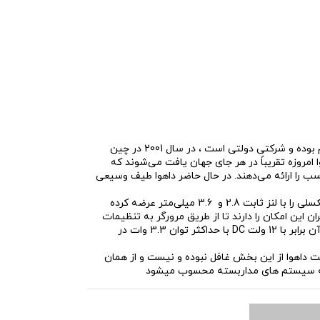
برند داهوا، با اسم شرکت داهوا تکنولوژی، که در زمینه ی تولید محصولات و خدمات دوربین های امنیتی در بازار شناخته میشود . این شرکت سهامی عام بوده و شرکتی دولتی است ، در سال 2001 در چین
 داهوا امروزه تقریباً در هر جای جهان یافت می‌شوند که
ب را ارائه می‌دهند. در حال حاضر داهوا طیف وسیعی
دوربین IPC-HDW1230T1-S5 با کیفیت 2 مگاپیکسل با سنسور تصویر CMOS، توانایی تولید تصویر در ابعاد 1080*1920 را دارد. داهوا این دوربین 2 مگاپیکسلی را با لنز ثابت 2.8 و 3.6 میلی‌متر عرضه کرده
ده و کاربران این امکان را دارند تا از طریق مرورگر به تنظیمات
و تصویر دسترسی داشته باشند.منبع تغذیه دوربین داهوا با پشتیبانی از قابلیت PoE می تواند برق رسانی را انجام دهد و هم چنین میزان برق مصرفی آن برابر با 12 ولت DC با حداکثر توان 3.3 وات در
 داهوا از این بخش غافل نبوده و نیست و از همان
ته به سیستم های مداربسته محسوب میشود