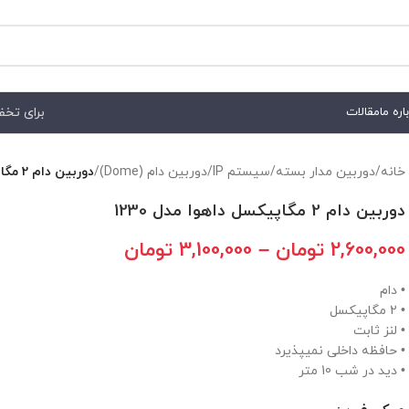
برای تخفیف هم
اره ما
مقالات
خانه
/
دوربين مدار بسته
/
سيستم IP
/
دوربين دام (Dome)
/
دوربین دام 2 مگاپیکسل داهوا مدل 1230
دوربین دام 2 مگاپیکسل داهوا مدل 1230
2,600,000
تومان
–
3,100,000
تومان
• دام
• 2 مگاپیکسل
• لنز ثابت
• حافظه داخلی نمیپذیرد
• دید در شب 10 متر