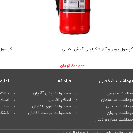
كپسول پودر و گاز 6 كيلويی آتش نشاني
كپسول پودر و 
800,000
تومان
بهداشت شخصی
مرادانه
لواز
سلامت عمومی
محصولات بدن آقایان
حالت 
بهداشت سالمندان
اصلاح آقایان
اصلاح
بهداشت جنسی
محصولات موی آقایان
سایر 
بهداشت بانوان
محصولات پوست آقایان
خشک 
بهداشت دهان و دندان
تمام حقوق برای سایت ساز محفوظ است.