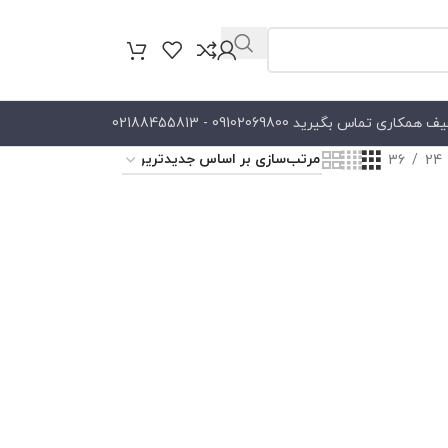
کاری تماس بگیرید 09102069800 - 02188455813
36
24