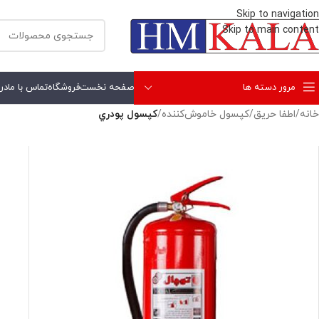
Skip to navigation
Skip to main content
مرور دسته ها
صفحه نخست
فروشگاه
تماس با ما
درب
خانه
/
اطفا حريق
/
كپسول خاموش‌كننده
/
كپسول پودري