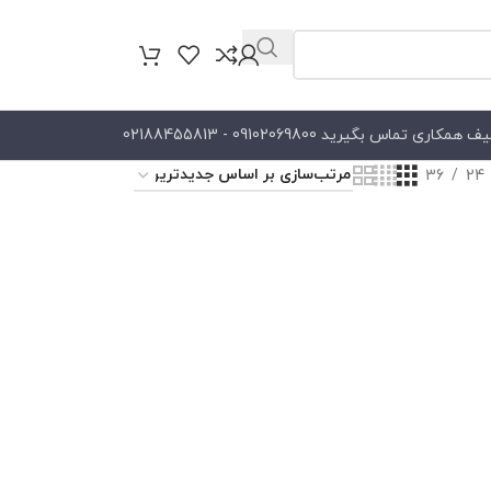
کاری تماس بگیرید 09102069800 - 02188455813
36
24