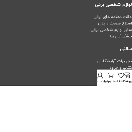
لوازم شخصی برقی
حالت دهنده های برقی
اصلاح صورت و بدن
سایر لوازم شخصی برقی
خشک کن ها
سالنی
تجهیزات آرایشگاهی
کتاب و جزوه
اپیلاسیون
کاشت و طراحی ناخن
روشگاه
ست علاقه مندی ها
سبد خرید
حساب من
اکستنشن
ابزار آرایش و پیرایش
اعتماد شما افتخار ماست
تمام حقوق برای سایت ساز محفوظ است.