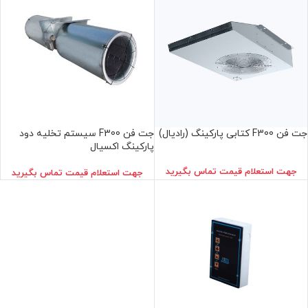
جت فن F300 کتابی پارکینگ (رادیال)
جت فن F300 سيستم تخليه دود
پاركينگ اكسيال
جهت استعلام قيمت تماس بگيريد
جهت استعلام قيمت تماس بگيريد