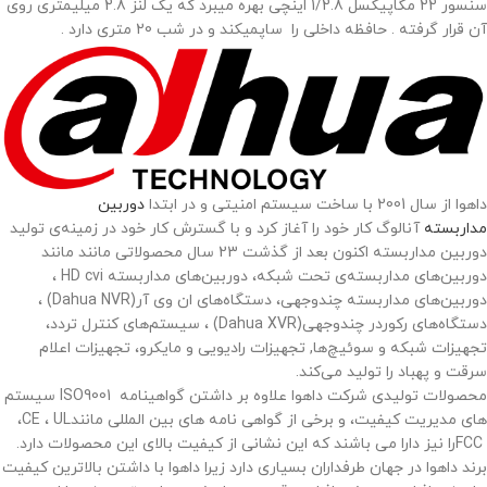
سنسور 22 مگاپیکسل 1/2.8 اینچی بهره میبرد که یک لنز 2.8 میلیمتری روی
آن قرار گرفته . حافظه داخلی را ساپمیکند و در شب 20 متری دارد .
داهوا از سال 2001 با ساخت سیستم امنیتی و در ابتدا
دوربین
مداربسته
آنالوگ کار خود را آغاز کرد و با گسترش کار خود در زمینه‌ی تولید
دوربین مداربسته اکنون بعد از گذشت 23 سال محصولاتی مانند مانند
دوربین‌های مداربسته‌ی تحت شبکه، دوربین‌های مداربسته
HD cvi
،
دوربین‌های مداربسته چندوجهی، دستگاه‌های ان وی آر
(Dahua NVR)
،
دستگاه‌های رکوردر چندوجهی
(Dahua XVR)
، سیستم‌های کنترل تردد،
تجهیزات شبکه و سوئیچ‌ها, تجهیزات رادیویی و مایکرو، تجهیزات اعلام
سرقت و پهباد را تولید می‌کند
.
محصولات تولیدی شرکت داهوا علاوه بر داشتن گواهینامه
ISO9001
سیستم
های مدیریت کیفیت، و برخی از گواهی نامه های بین المللی مانند
UL
،
CE
،
FCC
را نیز دارا می باشند که این نشانی از کیفیت بالای این محصولات دارد
.
برند داهوا در جهان طرفداران بسیاری دارد زیرا داهوا با داشتن بالاترین کیفیت