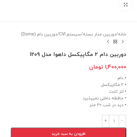
برای بزرگنمایی کلیک کنید
خانه
/
دوربين مدار بسته
/
سيستم CVI
/
دوربين دام (Dome)
دوربین دام 2 مگاپیکسل داهوا مدل 1209
1,400,000
تومان
• دام
• 2 مگاپیکسل
• لنز ثابت
• حافظه داخلی نمیپذیرد
• دید در شب 20 متر
افزودن به سبد خرید