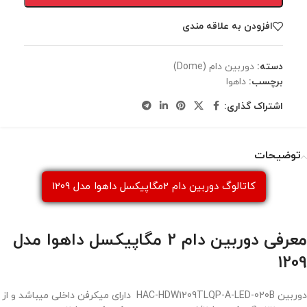
افزودن به علاقه مندی
دسته:
دوربين دام (Dome)
برچسب:
داهوا
اشتراک گذاری:
توضیحات
کاتالوگ دوربین دام 2مگاپیکسل داهوا مدل 1209
معرفی دوربین دام 2 مگاپیکسل داهوا مدل
1209
دوربین HAC-HDW1209TLQP-A-LED-020B دارای میکرفن داخلی میباشد و از