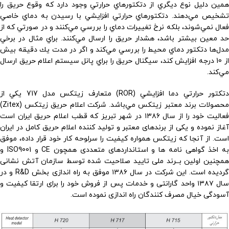
همين دليل نوع ديگري از دتكتورهاي حرارتي وجود دارد كه وقوع حريق را
تشخيص مي‌دهند. دتكتورهاي حرارتي افزايشي با رسيدن به دماي خاصي
فعال نمي‌شوند، بلكه نرخ تغييرات دماي را بررسي مي‌كنند و در صورتي كه از
حد معين بيشتر باشد، هشدار حريق را ارسال مي‌كنند. براي مثال در برخي
مدل‌ها دتكتور دماي محيط را بررسي مي‌كند و اگر در مدت يك دقيقه بيش
از 10 درجه افزايش كند، سيگنال حريق را براي پانل سيستم اعلام حريق ارسال
مي‌كند.
دتكتور حرارتي دما افزايشي (ROR) متعارف زيتكس مدل 717 يكي از
محصولات برند معتبر زيتكس مي‌باشد. شرکت اعلام حریق زیتکس (Zitex)
فعالیت خود را از سال ۱۳۸۶ در شهر تبریز که قطب اعلام حریق ایران است
آغاز نموده و یکی از برندهای معتبر و تولید کننده اعلام حریق کامل در ایران
است. از آنجا که زیتکس همواره کیفیت را سرلوحه کار خود قرار داده، موفق
به اخذ گواهی نامه ها و استانداردهای متعددی همچون CE و ISO9001 و
همچنین اولین بــرند ملی تایید صلاحیت شده توسط سازمان آتش نشانی
گردیده است. این شرکت در سال ۱۳۸۶ موفق به راه اندازی بخش R&D و در
سال ۱۳۸۷ واحد گارانتی و خدمات پس از فروش خود را برای ارتقا کیفیت و
آسودگی خیال مصرف کنندگان راه اندازی نموده است.