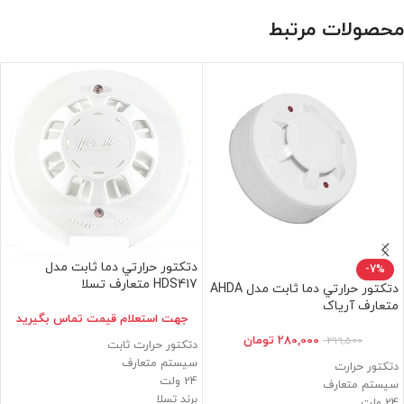
محصولات مرتبط
دتكتور حرارتي دما ثابت مدل
-7%
HDS417 متعارف تسلا
دتكتور حرارتي دما ثابت مدل AHDA
متعارف آریاک
جهت استعلام قيمت تماس بگيريد
280,000
تومان
299,500
دتکتور حرارت ثابت
سیستم متعارف
دتکتور حرارت
24 ولت
سیستم متعارف
برند تسلا
24 ولت