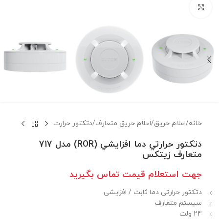
برای بزرگنمایی کلیک کنید
خانه
/
اعلام حريق
/
اعلام حريق متعارف
/
دتكتور حرارت
دتكتور حرارتي دما افزايشي (ROR) مدل 717
متعارف زيتكس
جهت استعلام قيمت تماس بگيريد
دتکتور حرارتی دما ثابت / افزایشی
سیستم متعارف
24 ولت