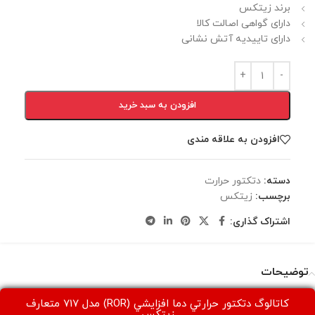
برند زیتکس
دارای گواهی اصالت کالا
دارای تاییدیه آتش نشانی
افزودن به سبد خرید
افزودن به علاقه مندی
دسته:
دتكتور حرارت
برچسب:
زیتکس
اشتراک گذاری:
توضیحات
کاتالوگ دتكتور حرارتي دما افزايشي (ROR) مدل 717 متعارف
زيتكس