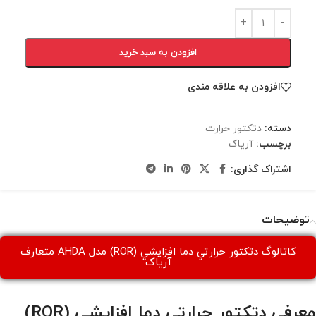
افزودن به سبد خرید
افزودن به علاقه مندی
دسته:
دتكتور حرارت
برچسب:
آریاک
اشتراک گذاری:
توضیحات
کاتالوگ دتكتور حرارتي دما افزايشي (ROR) مدل AHDA متعارف
آریاک
معرفي دتكتور حرارتي دما افزايشي (ROR)