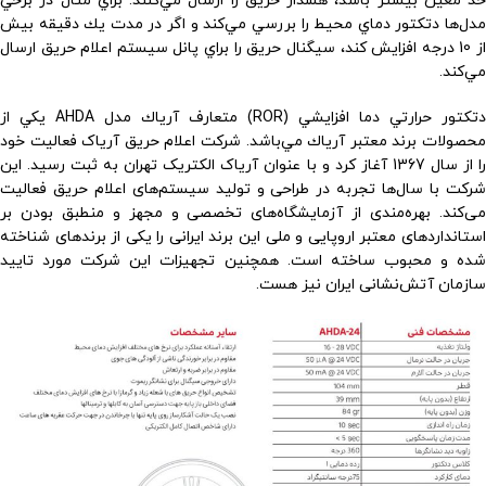
حد معين بيشتر باشد، هشدار حريق را ارسال مي‌كنند. براي مثال در برخي
مدل‌ها دتكتور دماي محيط را بررسي مي‌كند و اگر در مدت يك دقيقه بيش
از 10 درجه افزايش كند، سيگنال حريق را براي پانل سيستم اعلام حريق ارسال
مي‌كند.
دتكتور حرارتي دما افزايشي (ROR) متعارف آرياك مدل AHDA يكي از
محصولات برند معتبر آرياك مي‌باشد. شرکت اعلام حریق آریاک فعالیت خود
را از سال 1367 آغاز کرد و با عنوان آریاک الکتریک تهران به ثبت رسید. این
شرکت با سال‌ها تجربه در طراحی و تولید سیستم‌های اعلام حریق فعالیت
می‌کند. بهره‌مندی از آزمایشگاه‌های تخصصی و مجهز و منطبق بودن بر
استانداردهای معتبر اروپایی و ملی این برند ایرانی را یکی از برندهای شناخته
شده و محبوب ساخته است. همچنين تجهیزات این شرکت مورد تایید
سازمان آتش‌نشانی ایران نیز هست.