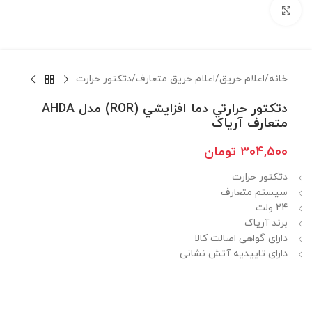
برای بزرگنمایی کلیک کنید
خانه
/
اعلام حريق
/
اعلام حريق متعارف
/
دتكتور حرارت
دتكتور حرارتي دما افزايشي (ROR) مدل AHDA
متعارف آریاک
304,500
تومان
دتکتور حرارت
سیستم متعارف
24 ولت
برند آریاک
دارای گواهی اصالت کالا
دارای تاییدیه آتش نشانی