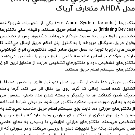
مدل AHDA متعارف آریاک
دتكتورها (Fire Alarm System Detector) يكي از تجهيزات شروع‌كننده
(Initiating Devices) در سيستم اعلام حريق هستند. وظيفه اصلي دتكتورها
تشخيص وقوع حريق به صورت خودكار مي‌باشد. دتكتورها پس از تشخيص
وقوع حريق، سيگنال مربوطه را به كنترل پنل اعلام حريق ارسال مي‌كنند تا
فرمان‌هاي لازم با توجه به محل حريق صادر شود. دتكتورهاي انواع گوناكوني
دارند و هركدام بر اساس مشخصه خاصي وقوع حريق را تشخيص مي‌دهند.
دتكتورهاي تشخيص دود و دتكتورهاي تشخيص حرارت از متداول‌ترين انواع
دتكتورهاي سيستم اعلام حريق هستند.
دتکتور حرارتی دما ثابت از یک بی متال (دو نوار فلزی با جنس مختلف)
تشکیل شده است. زمانی که گرما روی بی متال اثر می کند، گرما باعث
نزدیک شدن کنتاکت ها به یکدیگر و بسته شدن مدار داخلی سنسور می
شود و به این صورت سبب عملکرد دتکتور می شود. در برخي شرايط استفاده
از دتكتورهاي حرارتي دما ثابت براي سيستم اعلام حريق مناسب نمي‌باشد به
همين دليل نوع ديگري از دتكتورهاي حرارتي وجود دارد كه وقوع حريق را
تشخيص مي‌دهند. دتكتورهاي حرارتي افزايشي با رسيدن به دماي خاصي
فعال نمي‌شوند، بلكه نرخ تغييرات دماي را بررسي مي‌كنند و در صورتي كه از