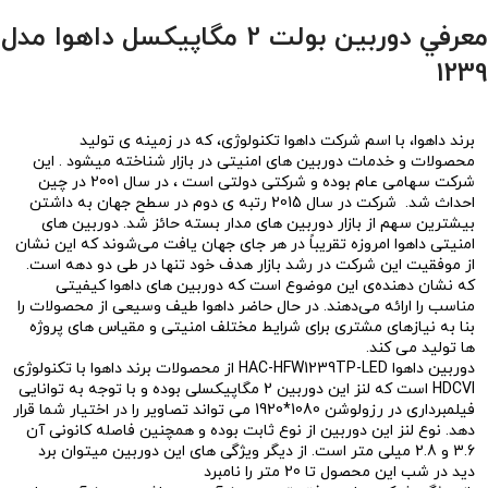
معرفي دوربین بولت 2 مگاپیکسل داهوا مدل
1239
برند داهوا، با اسم شرکت داهوا تکنولوژی، که در زمینه ی تولید
محصولات و خدمات دوربین های امنیتی در بازار شناخته میشود . این
شرکت سهامی عام بوده و شرکتی دولتی است ، در سال 2001 در چین
احداث شد. شرکت در سال 2015 رتبه ی دوم در سطح جهان به داشتن
بیشترین سهم از بازار دوربین های مدار بسته حائز شد. دوربین های
امنیتی داهوا امروزه تقریباً در هر جای جهان یافت می‌شوند که این نشان
از موفقیت این شرکت در رشد بازار هدف خود تنها در طی دو دهه است.
که نشان دهنده‌ی این موضوع است که دوربین های داهوا کیفیتی
مناسب را ارائه می‌دهند. در حال حاضر داهوا طیف وسیعی از محصولات را
بنا به نیازهای مشتری برای شرایط مختلف امنیتی و مقیاس های پروژه
ها تولید می کند.
دوربین داهوا HAC-HFW1239TP-LED از محصولات برند داهوا با تکنولوژی
HDCVI است که لنز این دوربین 2 مگاپیکسلی بوده و با توجه به توانایی
فیلمبرداری در رزولوشن 1080*1920 می تواند تصاویر را در اختیار شما قرار
دهد. نوع لنز این دوربین از نوع ثابت بوده و همچنین فاصله کانونی آن
3.6 و 2.8 میلی متر است. از دیگر ویژگی های این دوربین میتوان برد
دید در شب این محصول تا 20 متر را نامبرد