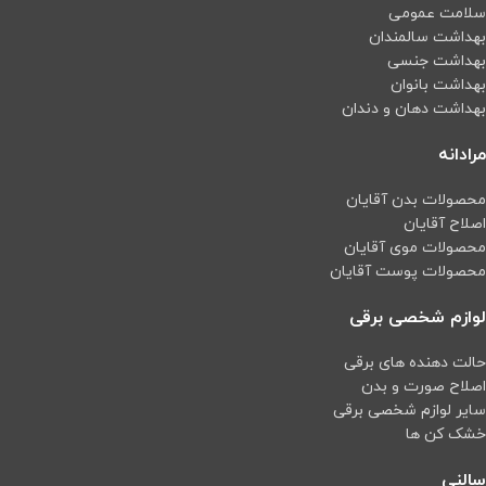
پشتیبانی می کند.
سلامت عمومی
پورت شبکه LAN: 10/100/1000 مگابیت
بهداشت سالمندان
بر ثانیه، 10/100 مگابیت بر ثانیه
بهداشت جنسی
HDMI، VGA، USB 2.0، BNC
بهداشت بانوان
دارای قابلیت wizsense
بهداشت دهان و دندان
پشتیبانی هارد تا شش ترابایت
قابلیت فرمت ذخیره سازی H265
مرادانه
محصولات بدن آقایان
اصلاح آقایان
محصولات موی آقایان
محصولات پوست آقایان
لوازم شخصی برقی
حالت دهنده های برقی
اصلاح صورت و بدن
سایر لوازم شخصی برقی
خشک کن ها
سالنی