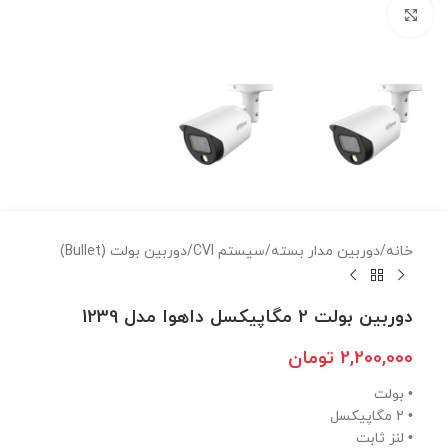
برای بزرگنمایی کلیک کنید
خانه
/
دوربين مدار بسته
/
سيستم CVI
/
دوربين بولت (Bullet)
دوربین بولت 2 مگاپیکسل داهوا مدل 1239
2,200,000
تومان
• بولت
• 2 مگاپیکسل
• لنز ثابت