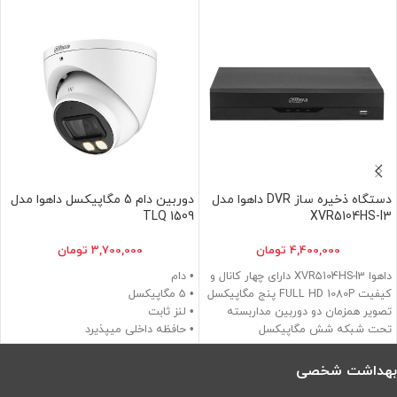
دستگاه ذخیره ساز DVR داهوا مدل
دوربین دام 5 مگاپیکسل داهوا مدل
1509 TLQ
XVR5104HS-I3
4,400,000
تومان
3,700,000
تومان
داهوا XVR5104HS-I3 دارای چهار کانال و
• دام
کیفیت FULL HD 1080P پنج مگاپیکسل
• 5 مگاپیکسل
تصویر همزمان دو دوربین مداربسته
• لنز ثابت
تحت شبکه شش مگاپیکسل
• حافظه داخلی میپذیرد
قابلیت پشتیبانی از دوربین مداربسته و
• دید در شب 30 متر
پایه PTZ
بهداشت شخصی
دوربین های مداربسته تا 5 مگاپیکسل را