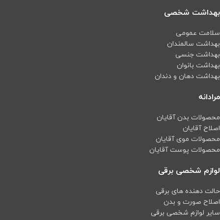
دارای حالت TEST بر روی آپشن تایمر
بهداشت شخصی
دارای کلید دستی
جهت قطع و وصل دستی فن
سلامت عمومی
خروجی ۳ فاز و تک فاز به صورت
بهداشت سالمندان
همزمان در یک تابلو
بهداشت جنسی
دارای کلید مینیاتور جهت برق ورودی AC
بهداشت بانوان
بهداشت دهان و دندان
مرادانه
محصولات بدن آقایان
اصلاح آقایان
محصولات موی آقایان
محصولات پوست آقایان
لوازم شخصی برقی
حالت دهنده های برقی
اصلاح صورت و بدن
سایر لوازم شخصی برقی