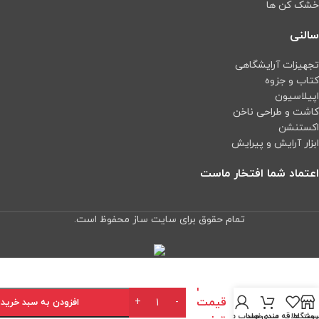
خشک کن ها
سالنی
تجهیزات آرایشگاهی
کتاب و جزوه
اپیلاسیون
کاشت و طراحی ناخن
اکستنشن
ابزار آرایش و پیرایش
اعتماد شما افتخار ماست
تمام حقوق برای سایت ساز محفوظ است.
جهت
فن فشار
استعلام
مثبت
قيمت
پلكان و
افزودن به سبد خرید
آسانسور
روشگاه
ست علاقه مندی ها
سبد خرید
حساب من