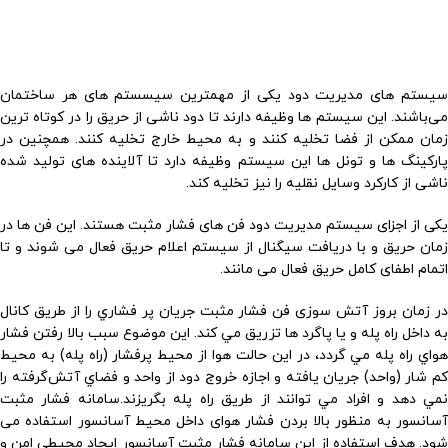
سیستم های مدیریت دود یکی از مهمترین سیسستم های هر ساختمان
می‌باشند. این سیستم ها وظیفه دارند تا دود ناشی از حریق را در کوتاه ترین
زمان ممکن از فضا تخلیه کنند و به محیط خارج تخلیه کنند. همچنین در
پارکینگ ها و تونل ها این سیستم وظیفه دارد تا آلاینده های تولید شده
ناشی از کارکرد وسایل نقلیه را نیز تخلیه کند.
یکی از اجزای سیستم مدیریت دود فن های فشار مثبت هستند. این فن ها در
زمان حریق و با دریافت سیگنال از سیستم اعلام حریق فعال می شوند و تا
اتمام اطفای کامل حریق فعال می مانند.
در زمان بروز آتش‌ سوزی فن فشار مثبت جريان پر فشاري را از طريق کانال
به داخل راه ‌پله و يا پاگرد ها تزريق مي‌ کند. اين موضوع سبب بالا رفتن فشار
هواي راه ‌پله مي ‌گردد، در اين حالت هوا از محيط پرفشار (راه‌ پله) به محيط
کم‌ شار (واحد) جريان يافته و اجازه خروج دود از واحد و فضاي آتش‌گرفته را
نمي ‌دهد و افراد مي‌ توانند از طريق راه ‌پله بگريز‌ند.سامانه فشار مثبت
آسانسور به ‌منظور بالا بردن فشار هوای داخل محیط آسانسور استفاده می‌
شود. هدف استفاده از این سامانه فشار مثبت آسانسور ایجاد محیطی امن و