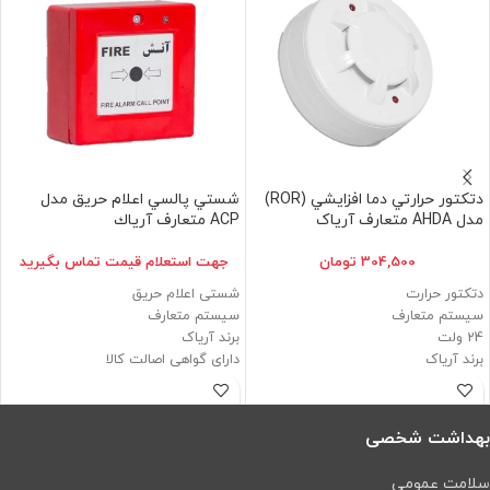
دتكتور حرارتي دما افزايشي (ROR)
شستي پالسي اعلام حريق مدل
مدل AHDA متعارف آریاک
ACP متعارف آرياك
304,500
تومان
جهت استعلام قيمت تماس بگيريد
دتکتور حرارت
شستی اعلام حریق
سیستم متعارف
سیستم متعارف
24 ولت
برند آریاک
برند آریاک
دارای گواهی اصالت کالا
دارای گواهی اصالت کالا
دارای تاییدیه آتش نشانی
دارای تاییدیه آتش نشانی
بهداشت شخصی
سلامت عمومی