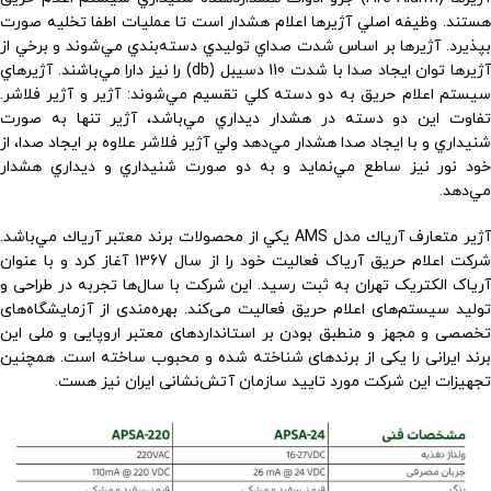
هستند. وظيفه اصلي آژيرها اعلام هشدار است تا عمليات اطفا تخليه صورت
بپذيرد. آژيرها بر اساس شدت صداي توليدي دسته‌بندي مي‌شوند و برخي از
آژيرها توان ايجاد صدا با شدت 110 دسيبل (db) را نيز دارا مي‌باشند. آژيرهاي
سيستم اعلام حريق به دو دسته كلي تقسيم مي‌شوند: آژير و آژير فلاشر.
تفاوت اين دو دسته در هشدار ديداري مي‌باشد، آژير تنها به صورت
شنيداري و با ايجاد صدا هشدار مي‌دهد ولي آژير فلاشر علاوه بر ايجاد صدا، از
خود نور نيز ساطع مي‌نمايد و به دو صورت شنيداري و ديداري هشدار
مي‌دهد.
آژير متعارف آرياك مدل AMS يكي از محصولات برند معتبر آرياك مي‌باشد.
شرکت اعلام حریق آریاک فعالیت خود را از سال 1367 آغاز کرد و با عنوان
آریاک الکتریک تهران به ثبت رسید. این شرکت با سال‌ها تجربه در طراحی و
تولید سیستم‌های اعلام حریق فعالیت می‌کند. بهره‌مندی از آزمایشگاه‌های
تخصصی و مجهز و منطبق بودن بر استانداردهای معتبر اروپایی و ملی این
برند ایرانی را یکی از برندهای شناخته شده و محبوب ساخته است. همچنين
تجهیزات این شرکت مورد تایید سازمان آتش‌نشانی ایران نیز هست.