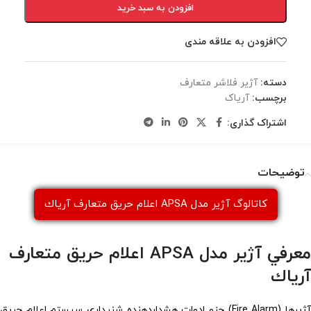
افزودن به سبد خرید
افزودن به علاقه مندی
دسته:
آژير فلاشر متعارف
برچسب:
آریاک
اشتراک گذاری:
توضیحات
کاتالوگ آژیر مدل APSA اعلام حریق متعارف آرياك
معرفي آژیر مدل APSA اعلام حریق متعارف
آرياك
آژيرها (Fire Alarm) جزو ادوات هشداردهنده شنيداري سيستم اعلام حريق