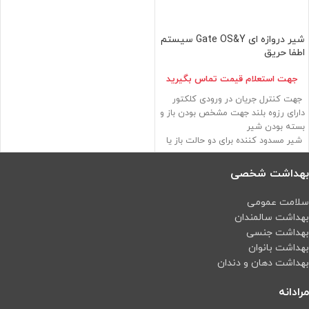
شير دروازه ای Gate OS&Y سيستم
اطفا حريق
جهت استعلام قيمت تماس بگيريد
جهت کنترل جریان در ورودی کلکتور
دارای رزوه بلند جهت مشخص بودن باز و
بسته بودن شیر
شیر مسدود کننده برای دو حالت باز یا
بسته
کم بودن افت فشار در طول شیرفلک
بهداشت شخصی
امکان نصب در محیط های خارجی
شیر دروازه ای (با عملکرد کشویی) چدنی
سلامت عمومی
با زبانه لاستیکی
بهداشت سالمندان
فشار کاری 200psi / 13.8bar
بهداشت جنسی
بهداشت بانوان
بهداشت دهان و دندان
مرادانه