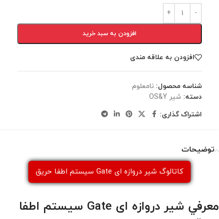
افزودن به سبد خرید
افزودن به علاقه مندی
شناسه محصول:
نامعلوم
دسته:
شير OS&Y
اشتراک گذاری:
توضیحات
كاتالوگ شير دروازه ای Gate سيستم اطفا حريق
معرفي شير دروازه ای Gate سيستم اطفا