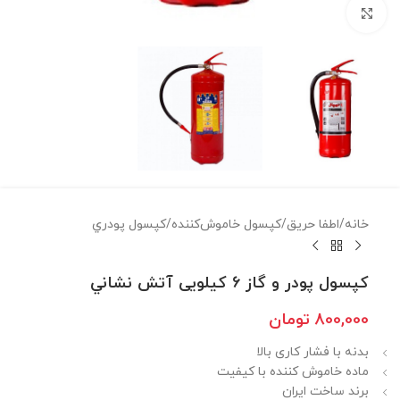
برای بزرگنمایی کلیک کنید
خانه
/
اطفا حريق
/
كپسول خاموش‌كننده
/
كپسول پودري
كپسول پودر و گاز 6 كيلويی آتش نشاني
800,000
تومان
بدنه با فشار کاری بالا
ماده خاموش کننده با کیفیت
برند ساخت ایران