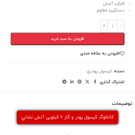
کارکرد آسان
دستگیره مقاوم
افزودن به سبد خرید
افزودن به علاقه مندی
دسته:
كپسول پودري
اشتراک گذاری:
توضیحات
كاتالوگ كپسول پودر و گاز 6 كيلويی آتش نشاني