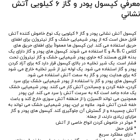
معرفي كپسول پودر و گاز 6 كيلويی آتش
نشاني
کپسول آتش نشانی پودر و گاز 6 کیلویی یک نوع خاموش کننده آتش
قابل حمل است که از پودر شیمیایی خشک و گاز نیتروژن برای اطفای
حریق استفاده می کند. این کپسول ها معمولاً برای اطفای حریق های
کلاس A، B، C و E استفاده می شوند. کپسول های پودر و گاز دارای یک
بدنه فلزی هستند که حاوی پودر شیمیایی خشک و گاز نیتروژن تحت
فشار است. یک شیر تخلیه در بالای کپسول قرار دارد که برای آزاد کردن
پودر و گاز استفاده می شود. یک لوله نیز از شیر تخلیه خارج می شود
که برای هدایت پودر و گاز به سمت آتش استفاده می شود.
کپسول های پودر و گاز با استفاده از پودر شیمیایی خشک برای سرد
کردن، خفه کردن و چسباندن آتش کار می کنند. پودر شیمیایی خشک
یک ماده جامد است که به سرعت آتش را سرد می کند. این پودر
همچنین می تواند اکسیژن را از منطقه آتش سوزی خارج کند و باعث
خفه شدن آتش شود. علاوه بر این، پودر شیمیایی خشک می تواند به
آتش چسبیده و از گسترش آن جلوگیری کند. کپسول های پودر و گاز
مزایای زیادی دارند، از جمله:
* موثر در خاموش کردن انواع خاصی از آتش
* قابل حمل
* دارای عملکرد سریع