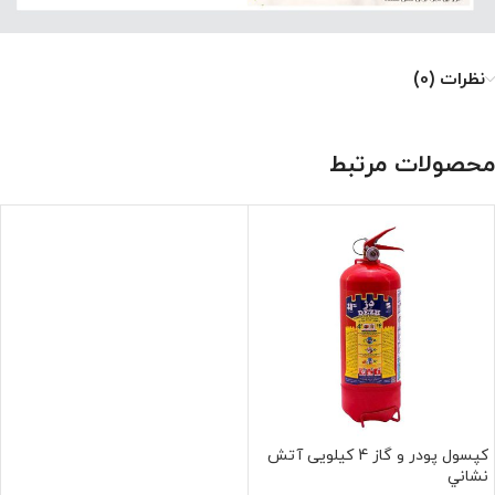
نظرات (0)
محصولات مرتبط
كپسول پودر و گاز 4 كيلويی آتش
نشاني