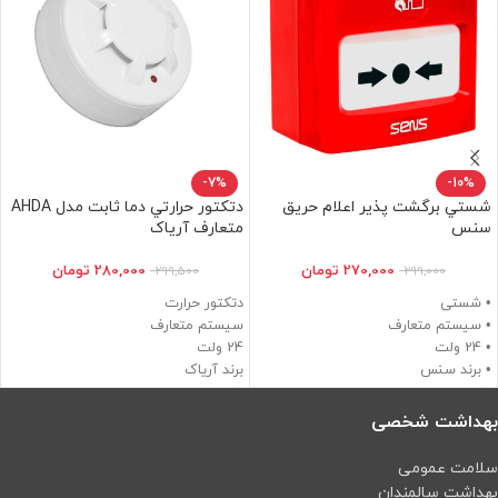
-7%
-10%
شستي برگشت پذير اعلام حريق
دتكتور حرارتي دما ثابت مدل AHDA
سنس
متعارف آریاک
270,000
تومان
280,000
تومان
299,500
299,000
• شستی
دتکتور حرارت
• سیستم متعارف
سیستم متعارف
• 24 ولت
24 ولت
• برند سنس
برند آریاک
• دارای گواهی اصالت کالا
دارای گواهی اصالت کالا
• دارای تاییدیه آتش نشانی
دارای تاییدیه آتش نشانی
بهداشت شخصی
سلامت عمومی
بهداشت سالمندان