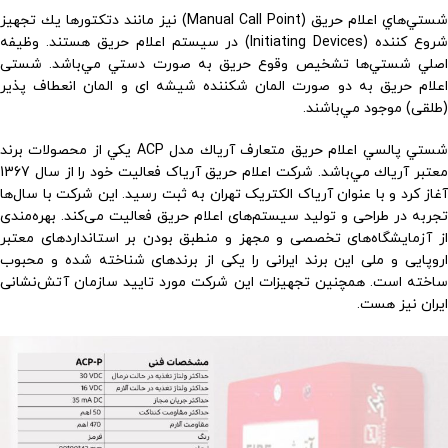
شستي‌هاي اعلام حريق (Manual Call Point) نيز مانند دتكتورها يك تجهيز
شروع كننده (Initiating Devices) در سيستم اعلام حريق هستند. وظيفه
اصلي شستي‌ها تشخيص وقوع حريق به صورت دستي مي‌باشد. شستی
اعلام حریق به دو صورت المان شکننده شیشه ای و المان انعطاف پذیر
(طلقی) موجود مي‌باشند.
شستي پالسي اعلام حريق متعارف آرياك مدل ACP يكي از محصولات برند
معتبر آرياك مي‌باشد. شرکت اعلام حریق آریاک فعالیت خود را از سال 1367
آغاز کرد و با عنوان آریاک الکتریک تهران به ثبت رسید. این شرکت با سال‌ها
تجربه در طراحی و تولید سیستم‌های اعلام حریق فعالیت می‌کند. بهره‌مندی
از آزمایشگاه‌های تخصصی و مجهز و منطبق بودن بر استانداردهای معتبر
اروپایی و ملی این برند ایرانی را یکی از برندهای شناخته شده و محبوب
ساخته است. همچنين تجهیزات این شرکت مورد تایید سازمان آتش‌نشانی
ایران نیز هست.