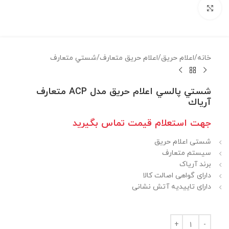
برای بزرگنمایی کلیک کنید
خانه
/
اعلام حريق
/
اعلام حريق متعارف
/
شستي متعارف
شستي پالسي اعلام حريق مدل ACP متعارف
آرياك
جهت استعلام قيمت تماس بگيريد
شستی اعلام حریق
سیستم متعارف
برند آریاک
دارای گواهی اصالت کالا
دارای تاییدیه آتش نشانی