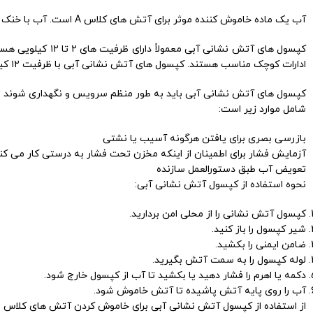
آب یک ماده خاموش کننده موثر برای آتش های کلاس A است. آب با خنک کردن مواد قابل اشتعال و جلوگیری از رسیدن اکسیژن به آنها باعث خاموش شدن آتش می شود.
ادارات کوچک مناسب هستند. کپسول های آتش نشانی آبی با ظرفیت ۱۲ کیلویی برای استفاده در محل های بزرگ مانند کارخانه ها یا انبارها مناسب هستند.
کپسول های آتش نشانی آبی باید به طور منظم سرویس و نگهداری شوند ت
شامل موارد زیر است:
بازرسی بصری برای یافتن هرگونه آسیب یا نشتی
آزمایش فشار برای اطمینان از اینکه مخزن تحت فشار به درستی کار می کن
تعویض آب طبق دستورالعمل سازنده
نحوه استفاده از کپسول آتش نشانی آبی:
کپسول آتش نشانی را از محلی امن بردارید.
شیر کپسول را باز کنید.
ضامن ایمنی را بکشید.
لوله کپسول را به سمت آتش بگیرید.
دکمه یا اهرم را فشار دهید یا بکشید تا آب از کپسول خارج شود.
آب را روی پایه آتش پاشیده تا آتش خاموش شود.
از استفاده از کپسول آتش نشانی آبی برای خاموش کردن آتش های کلاس B و C خودداری کنید. آب برای خاموش کردن آتش های کلاس B و C مناسب نیست.