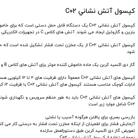
كپسول آتش نشاني C02
بنزین و گازوئیل ایجاد می شوند. آتش های کلاس C در تجهیزات الکتریکی ایجاد می شوند.
کپسول آتش نشانی C02 از یک مخزن تحت فشار تشکیل ش
شود.
گاز دی اکسید کربن یک ماده خاموش کننده موثر برای آتش های کلاس B و C است. گاز دی اکسید کربن با خفه کردن آتش باعث خاموش شدن آن می شود.
ادارات کوچک مناسب هستند. کپسول های آتش نشانی C02 با ظرفیت ۱۲ کیلویی برای استفاده در محل های بزرگ مانند کارخانه ها یا انبارها مناسب هستند.
کپسول های آتش نشانی C02 باید به طور منظم سر
C02 شامل موارد زیر است:
بازرسی بصری برای یافتن هرگونه آسیب یا نشتی
آزمایش فشار برای اطمینان از اینکه مخزن تحت فشار به درستی کار می کن
تعویض گاز دی اکسید کربن طبق دستورالعمل سازنده
نحوه استفاده از کپسول آتش نشانی C02: