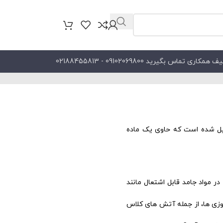
کاری تماس بگیرید 09102069800 - 02188455813
ل شده است که حاوی یک ماده
برای خاموش کردن آتش استفاده می کنند. آب یک ماده خاموش کننده موثر برای آتش های کلاس A است که در مواد جامد قابل اشتعال مانند
وزی ها، از جمله آتش های کلاس