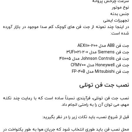
سرعت چرخش پروانه
نوع موتور
جنس بدنه
تجهیزات ایمنی
در اینجا چند نمونه از جت فن های کوچک کم صدا موجود در بازار آورده
شده است:
جت فن ABB مدل AEX110-200
جت فن Siemens مدل 3UF1021-2-0
جت فن Johnson Controls مدل 411005
جت فن Honeywell مدل CFM700
جت فن Mitsubishi مدل FP-40B
نصب جت فن تونلی
نصب جت فن تونلی، فرآیندی نسبتاً ساده است که با رعایت چند نکته
مهم، می توان آن را به راحتی انجام داد.
قبل از شروع نصب، باید نکات زیر را در نظر بگیرید:
محل نصب فن باید طوری انتخاب شود که جریان هوا به طور یکنواخت در