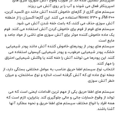
اسپرینکلر تشکیل شده اند. در صورت وقوع آتش سوزی، سری های
اسپرینکلر فعال می شوند و آب را بر روی آتش می ریزند.
سیستم های گازی از گازهای خاموش کننده آتش مانند دی اکسید کربن،
FM-200، و Novec 1230 استفاده می کنند. این گازها اکسیژن را از منطقه
آتش سوزی حذف می کنند، که باعث خفه شدن آتش می شود.
سیستم های فوم از فوم برای خاموش کردن آتش استفاده می کنند. فوم
یک ماده خاموش کننده موثر برای آتش سوزی های ناشی از مواد جامد و
مایع است.
سیستم های پودر از پودرهای خاموش کننده آتش مانند پودر شیمیایی
خشک، پودر شیمیایی مرطوب، و پودر شیمیایی کپسولی استفاده می
کنند. این پودرها می توانند آتش را خفه کنند یا واکنش شیمیایی احتراق
را مهار کنند.
انتخاب نوع سیستم اطفا حریق مناسب به عوامل مختلفی بستگی دارد، از
جمله نوع ماده ای که آتش گرفته است، اندازه و نوع ساختمان، و میزان
خطر آتش سوزی.
سیستم های اطفا حریق یکی از مهم ترین اقدامات ایمنی است که می
تواند از وقوع خسارات جانی و مالی جلوگیری کند. بنابراین، لازم است که
همه افراد با انواع مختلف سیستم های اطفا حریق و نحوه عملکرد آنها
آشنا باشند.